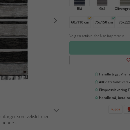
Blå
Grå
Olivengr
60x110 cm
75x150 cm
75x22
Velg en artikkel for å se lagerstatus.
Handle trygt
Vi er 
Alltid fri frakt
Ved k
Ekspresslevering
F
Handle nå, betal s
unnfarger som vekslet med
chende ...