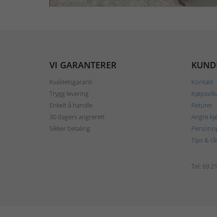
VI GARANTERER
KUND
Kvalitetsgaranti
Kontakt
Trygg levering
Kjøpsvilk
Enkelt å handle
Returer
30 dagers angrerett
Angre kj
Sikker betaling
Personop
Tips & rå
Tel: 69 2