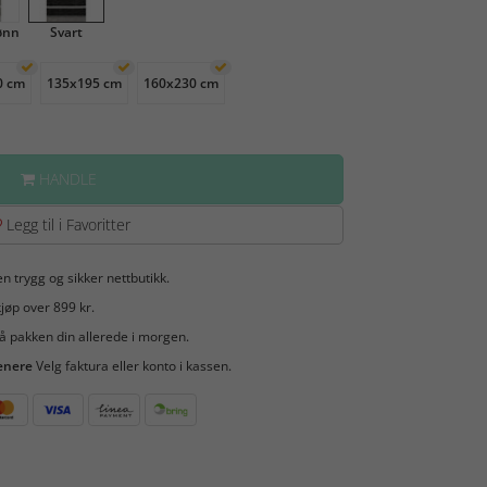
ønn
Svart
0 cm
135x195 cm
160x230 cm
HANDLE
Legg til i Favoritter
en trygg og sikker nettbutikk.
jøp over 899 kr.
å pakken din allerede i morgen.
enere
Velg faktura eller konto i kassen.