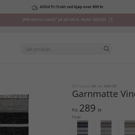
Alltid fri frakt ved kjøp over 899 kr
*
20% ekstra rabatt
på all SALG. Kode:
SALE20
KM Carpets
Art. nr: 544134
Garnmatte Vin
289
fra
kr
Farge