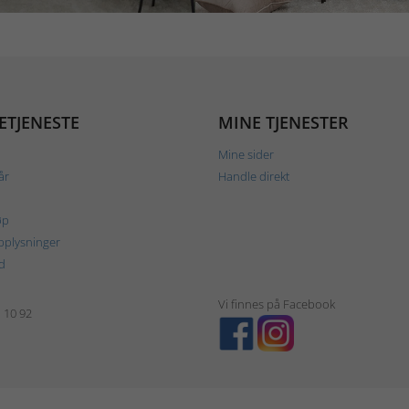
ETJENESTE
MINE TJENESTER
Mine sider
år
Handle direkt
øp
plysninger
d
Vi finnes på Facebook
1 10 92