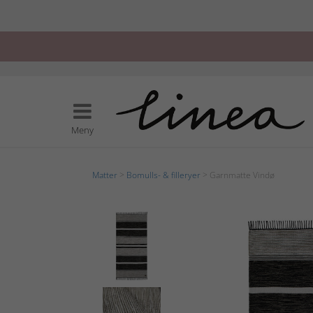
Meny
Matter
>
Bomulls- & filleryer
> Garnmatte Vindø