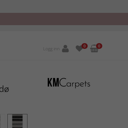
0
0
Logg inn
dø