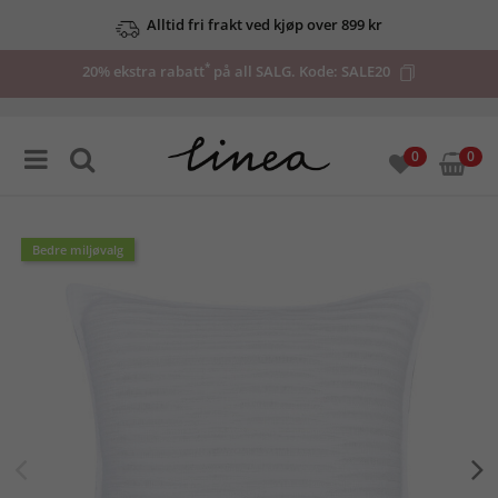
Alltid fri frakt ved kjøp over 899 kr
*
20% ekstra rabatt
på all SALG. Kode:
SALE20
0
0
Bedre miljøvalg