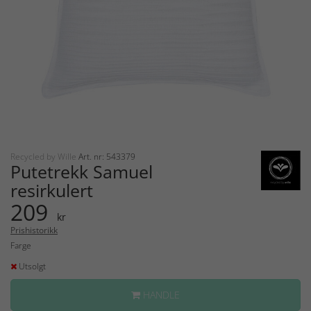
Recycled by Wille
Art. nr: 543379
Putetrekk Samuel
resirkulert
209
kr
Prishistorikk
Farge
Utsolgt
HANDLE