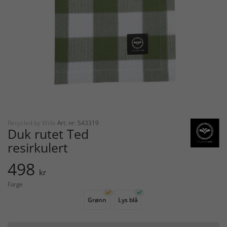
Recycled by Wille
Art. nr: 543319
Duk rutet Ted
resirkulert
498
kr
Farge
Grønn
Lys blå