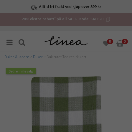
Alltid fri frakt ved kjøp over 899 kr
*
20% ekstra rabatt
på all SALG. Kode:
SALE20
0
0
Duker & løpere
>
Duker
> Duk rutet Ted resirkulert
Bedre miljøvalg