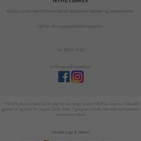
Motta e-post med fortrinnsrett på eksklusive rabatter og motenyheter.
Fyll inn din e-postadresse nedenfor.
Tel: 69 21 10 92
Vi finnes på Facebook
* Få 20% ekstra rabatt på all salg når du oppgir koden SALE20 i kassen. Tilbudet
gjelder til og med 16. august 2026. Maks 1 gang per kunde. Kan ikke kombineres
med andre tilbud.
Handle trygt & sikkert