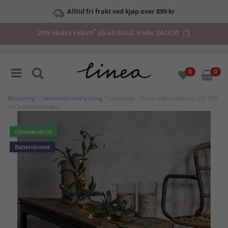
Alltid fri frakt ved kjøp over 899 kr
*
20% ekstra rabatt
på all SALG. Kode:
SALE20
0
0
Belysning
>
Dekorasjonsbelysning
> Lysslynge Oliven batteridrevet LED 180
cm innen/utendørs
Utendørsbruk
Batteridrevet