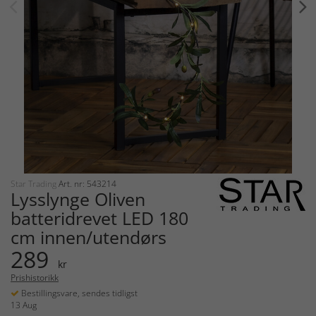
Star Trading
Art. nr: 543214
Lysslynge Oliven
batteridrevet LED 180
cm innen/utendørs
289
kr
Prishistorikk
Bestillingsvare, sendes tidligst
13 Aug