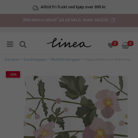
Alltid fri frakt ved kjøp over 899 kr
*
20% ekstra rabatt
på all SALG. Kode:
SALE20
0
0
Gardiner
>
Gardinkapper
>
Multibåndskapper
> Kappemetervare Anemone
-30%