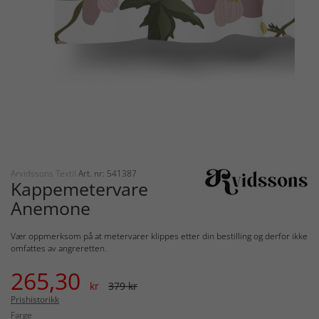
Arvidssons Textil
Art. nr: 541387
Kappemetervare
Anemone
Vær oppmerksom på at metervarer klippes etter din bestilling og derfor ikke
omfattes av angreretten.
265,30
kr
379 kr
Prishistorikk
Farge