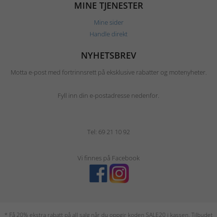
MINE TJENESTER
Mine sider
Handle direkt
NYHETSBREV
Motta e-post med fortrinnsrett på eksklusive rabatter og motenyheter.
Fyll inn din e-postadresse nedenfor.
Tel: 69 21 10 92
Vi finnes på Facebook
* Få 20% ekstra rabatt på all salg når du oppgir koden SALE20 i kassen. Tilbudet