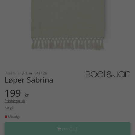
Boel & Jan
Art. nr: 541126
Løper Sabrina
199
kr
Prishistorikk
Farge
Utsolgt
HANDLE