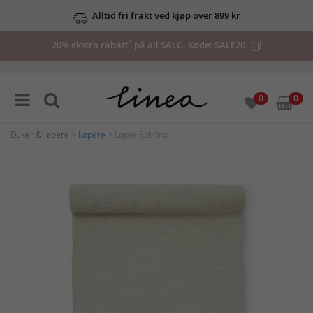
Alltid fri frakt ved kjøp over 899 kr
*
20% ekstra rabatt
på all SALG. Kode:
SALE20
0
0
Duker & løpere
>
Løpere
> Løper Sabrina