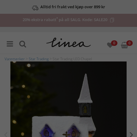
Alltid fri frakt ved kjøp over 899 kr
*
20% ekstra rabatt
på all SALG. Kode:
SALE20
0
0
Varemerker
>
Star Trading
> Star Trading LED Chapel