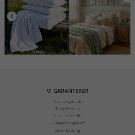
VI GARANTERER
Kvalitetsgaranti
Trygg levering
Enkelt å handle
30 dagers angrerett
Sikker betaling