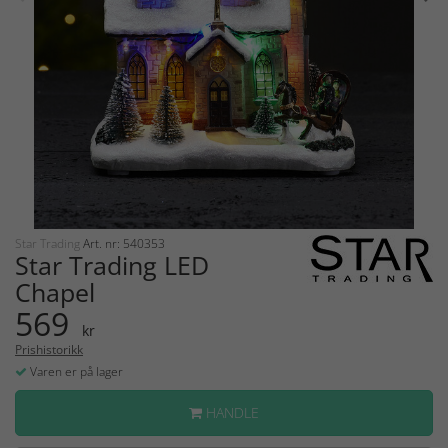
Star Trading
Art. nr: 540353
Star Trading LED
Chapel
569
kr
Prishistorikk
Varen er på lager
HANDLE