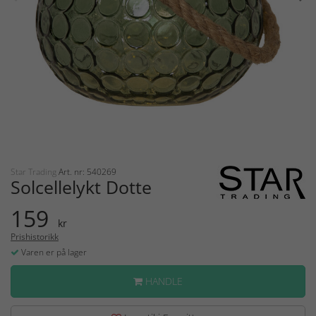
Star Trading
Art. nr: 540269
Solcellelykt Dotte
159
kr
Prishistorikk
Varen er på lager
HANDLE