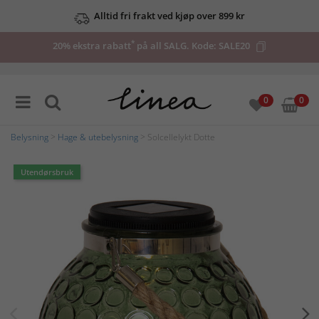
Alltid fri frakt ved kjøp over 899 kr
*
20% ekstra rabatt
på all SALG. Kode:
SALE20
0
0
Belysning
>
Hage & utebelysning
> Solcellelykt Dotte
Utendørsbruk