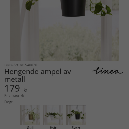
Linea
Art. nr: 540020
Hengende ampel av
metall
179
kr
Prishistorikk
Farge
Gull
Hvit
Svart