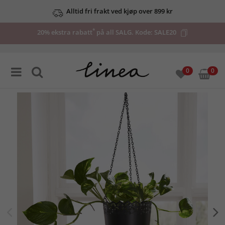
Alltid fri frakt ved kjøp over 899 kr
*
20% ekstra rabatt
på all SALG. Kode:
SALE20
0
0