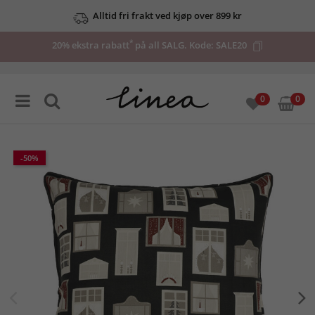
Alltid fri frakt ved kjøp over 899 kr
*
20% ekstra rabatt
på all SALG. Kode:
SALE20
0
0
-50%