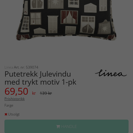
Linea
Art. nr: 539074
Putetrekk Julevindu
med trykt motiv 1-pk
69,50
kr
139 kr
Prishistorikk
Farge
Utsolgt
HANDLE