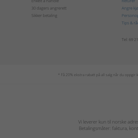
Enkelt å handle
Returer
30 dagers angrerett
Angre kj
Sikker betaling
Personop
Tips & rå
Tel: 69 2
* Få 20% ekstra rabatt på all salg når du oppgi
Vi leverer kun til norske adre
Betalingsmåter: faktura, kont