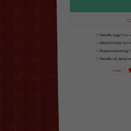
Handle trygt
Vi er 
Alltid fri frakt
Ved k
Ekspresslevering
F
Handle nå, betal s