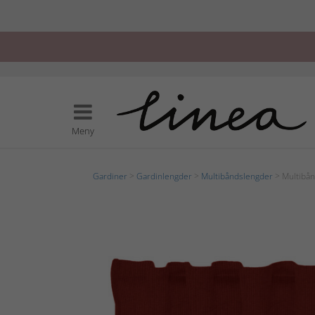
Meny
Gardiner
>
Gardinlengder
>
Multibåndslengder
> Multibån