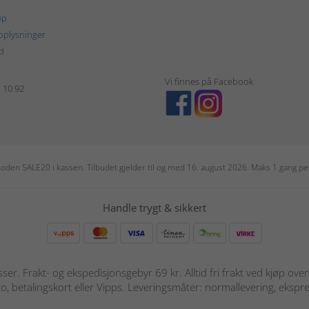
øp
plysninger
d
Vi finnes på Facebook
1 10 92
r koden SALE20 i kassen. Tilbudet gjelder til og med 16. august 2026. Maks 1 gang 
Handle trygt & sikkert
sser. Frakt- og ekspedisjonsgebyr 69 kr. Alltid fri frakt ved kjøp ov
o, betalingskort eller Vipps. Leveringsmåter: normallevering, ekspre