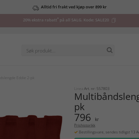
Alltid fri frakt ved kjøp over 899 kr
*
20% ekstra rabatt
på all SALG. Kode:
SALE20
dslengde Eddie 2-pk
Linea
Art. nr: 557803
Multibåndsleng
pk
796
kr
Prishistorikk
Bestillingsvare, sendes tidligst 13 