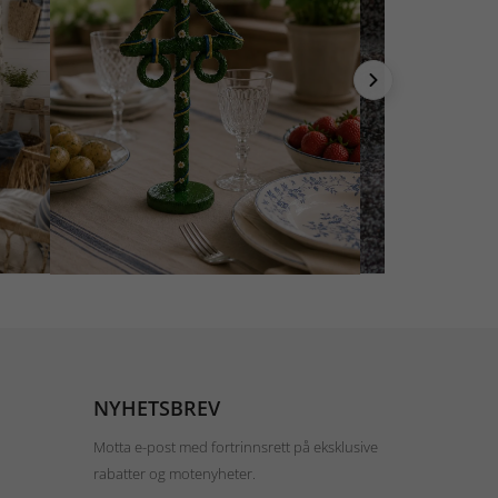
NYHETSBREV
Motta e-post med fortrinnsrett på eksklusive
rabatter og motenyheter.