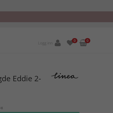
0
0
Logg inn
de Eddie 2-
Aug