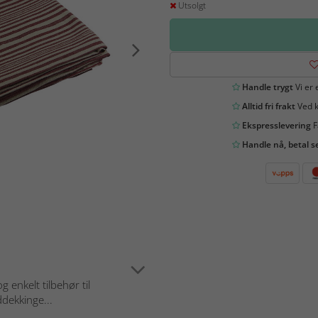
Utsolgt
Handle trygt
Vi er 
Alltid fri frakt
Ved k
Ekspresslevering
F
Handle nå, betal s
g enkelt tilbehør til
dekkinge...