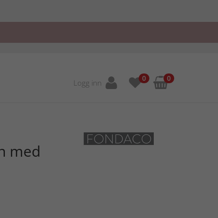
0
0
Logg inn
in med