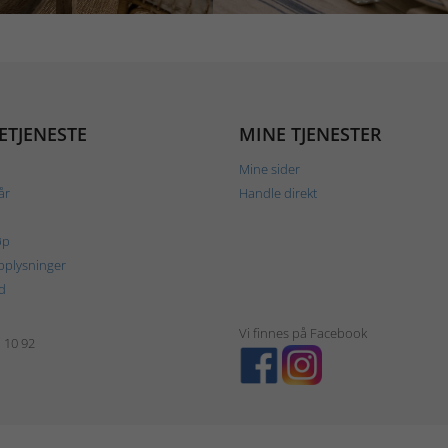
ETJENESTE
MINE TJENESTER
Mine sider
år
Handle direkt
øp
plysninger
d
Vi finnes på Facebook
1 10 92