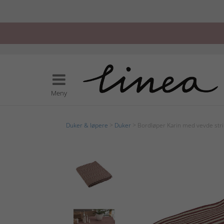
Meny
Duker & løpere
>
Duker
> Bordløper Karin med vevde str