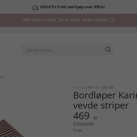
Alltid fri frakt ved kjøp over 899 kr
*
20% ekstra rabatt
på all SALG. Kode:
SALE20
iper
Fondaco
Art. nr: 538158
Bordløper Kar
vevde striper
469
kr
Prishistorikk
Farge