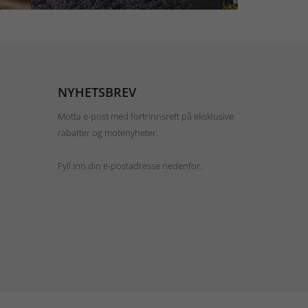
NYHETSBREV
Motta e-post med fortrinnsrett på eksklusive
rabatter og motenyheter.
Fyll inn din e-postadresse nedenfor.