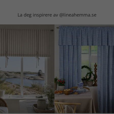
La deg inspirere av @lineahemma.se