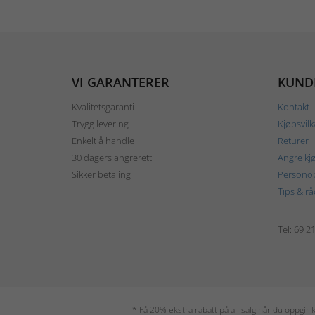
VI GARANTERER
KUND
Kvalitetsgaranti
Kontakt
Trygg levering
Kjøpsvilk
Enkelt å handle
Returer
30 dagers angrerett
Angre kj
Sikker betaling
Personop
Tips & rå
Tel: 69 2
* Få 20% ekstra rabatt på all salg når du oppgi