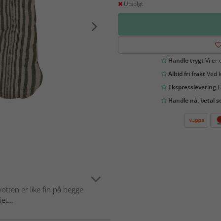
Utsolgt
Handle trygt
Vi er 
Alltid fri frakt
Ved k
Ekspresslevering
F
Handle nå, betal s
votten er like fin på begge
et...