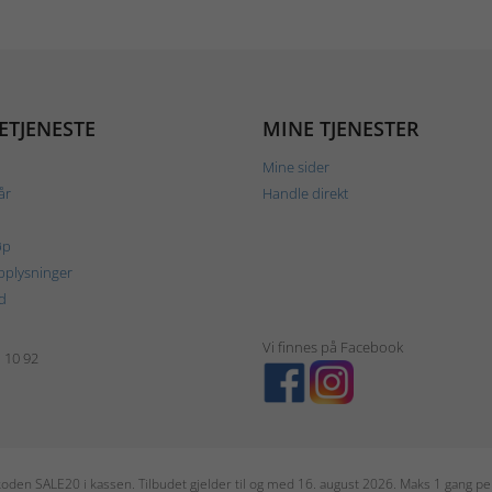
ETJENESTE
MINE TJENESTER
Mine sider
år
Handle direkt
øp
plysninger
d
Vi finnes på Facebook
1 10 92
r koden SALE20 i kassen. Tilbudet gjelder til og med 16. august 2026. Maks 1 gang 