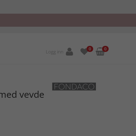
0
0
Logg inn
n med vevde