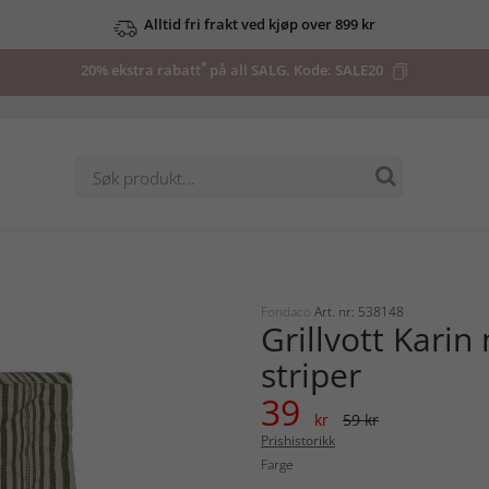
Alltid fri frakt ved kjøp over 899 kr
*
20% ekstra rabatt
på all SALG. Kode:
SALE20
Fondaco
Art. nr: 538148
Grillvott Kari
striper
39
kr
59 kr
Prishistorikk
Farge