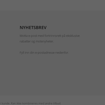
NYHETSBREV
Motta e-post med fortrinnsrett på eksklusive
rabatter og motenyheter.
Fyll inn din e-postadresse nedenfor.
per kunde. Kan ikke kombineres med andre tilbud.