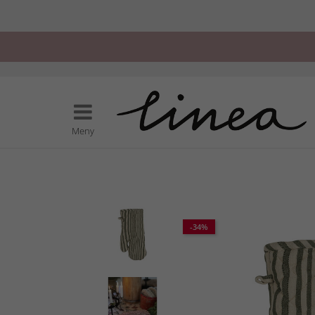
Meny
-34%