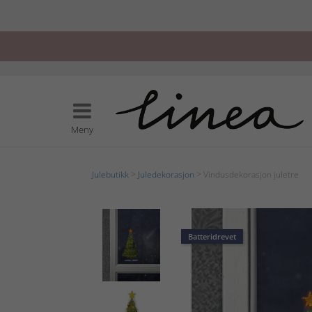
Meny
Julebutikk
>
Juledekorasjon
> Vindusdekorasjon juletre
Batteridrevet