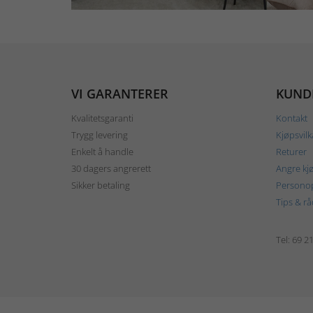
VI GARANTERER
KUND
Kvalitetsgaranti
Kontakt
Trygg levering
Kjøpsvilk
Enkelt å handle
Returer
30 dagers angrerett
Angre kj
Sikker betaling
Personop
Tips & rå
Tel: 69 2