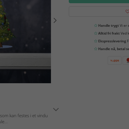
Handle trygt
Vi er 
Alltid fri frakt
Ved k
Ekspresslevering
F
Handle nå, betal s
 som kan festes i et vindu
le...