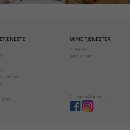
ETJENESTE
MINE TJENESTER
Mine sider
år
Handle direkt
øp
plysninger
d
Vi finnes på Facebook
1 10 92