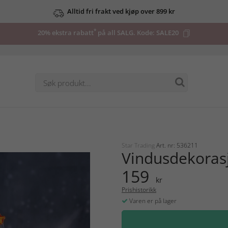
Alltid fri frakt ved kjøp over 899 kr
*
20% ekstra rabatt
på all SALG. Kode:
SALE20
Star Trading
Art. nr: 536211
Vindusdekorasj
159
kr
Prishistorikk
Varen er på lager