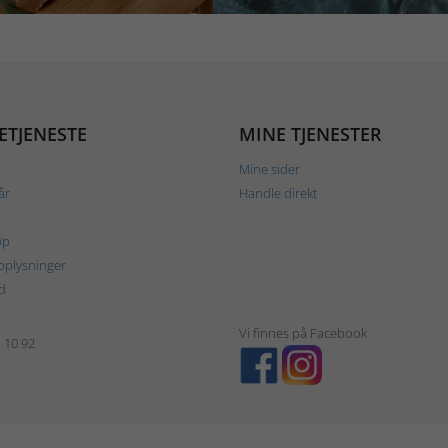
ETJENESTE
MINE TJENESTER
Mine sider
år
Handle direkt
øp
plysninger
d
Vi finnes på Facebook
1 10 92