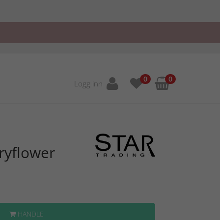
0
0
Logg inn
ryflower
HANDLE