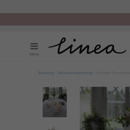
Meny
Belysning
>
Dekorasjonsbelysning
> Girlander Cherryflow