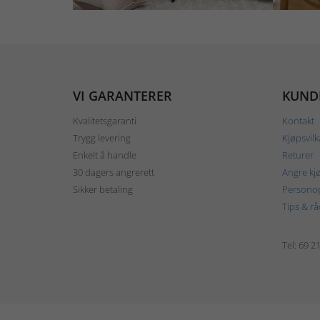
VI GARANTERER
KUND
Kvalitetsgaranti
Kontakt
Trygg levering
Kjøpsvilk
Enkelt å handle
Returer
30 dagers angrerett
Angre kj
Sikker betaling
Personop
Tips & rå
Tel: 69 2