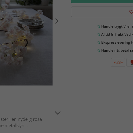
Handle trygt
Vi er 
Alltid fri frakt
Ved k
Ekspresslevering
F
Handle nå, betal s
ter i en nydelig rosa
 metallslyn...