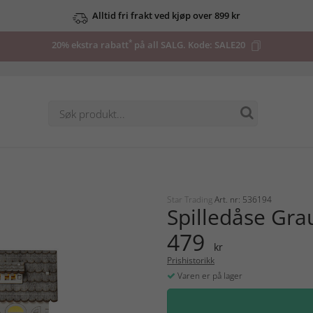
Alltid fri frakt ved kjøp over 899 kr
*
20% ekstra rabatt
på all SALG. Kode:
SALE20
Star Trading
Art. nr: 536194
Spilledåse Gra
479
kr
Prishistorikk
Varen er på lager