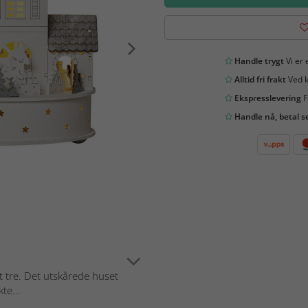
Handle trygt
Vi er 
Alltid fri frakt
Ved k
Ekspresslevering
F
Handle nå, betal s
et tre. Det utskårede huset
te...