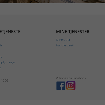
ETJENESTE
MINE TJENESTER
Mine sider
år
Handle direkt
øp
plysninger
d
Vi finnes på Facebook
1 10 92