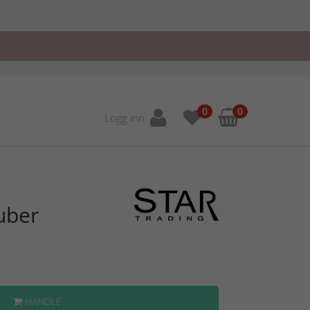
0
0
Logg inn
uber
HANDLE