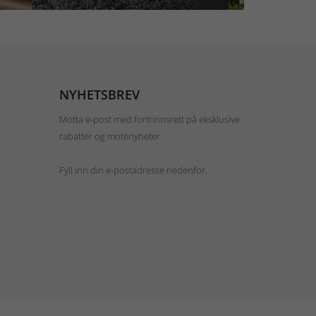
NYHETSBREV
Motta e-post med fortrinnsrett på eksklusive
rabatter og motenyheter.
Fyll inn din e-postadresse nedenfor.