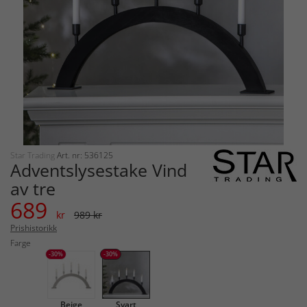
Star Trading
Art. nr: 536125
Adventslysestake Vind
av tre
689
kr
989 kr
Prishistorikk
Farge
-30%
-30%
Beige
Svart