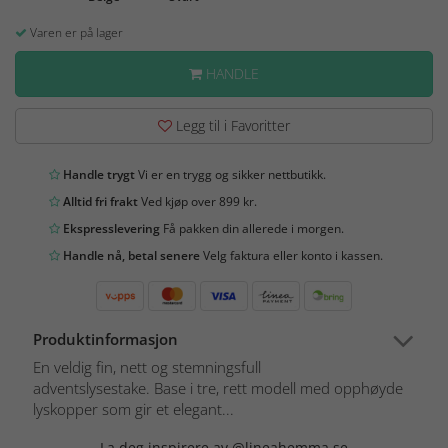
Varen er på lager
HANDLE
Legg til i Favoritter
Handle trygt
Vi er en trygg og sikker nettbutikk.
Alltid fri frakt
Ved kjøp over 899 kr.
Ekspresslevering
Få pakken din allerede i morgen.
Handle nå, betal senere
Velg faktura eller konto i kassen.
Produktinformasjon
En veldig fin, nett og stemningsfull
adventslysestake. Base i tre, rett modell med opphøyde
lyskopper som gir et elegant...
La deg inspirere av @lineahemma.se