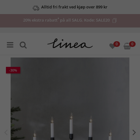
Alltid fri frakt ved kjøp over 899 kr
*
20% ekstra rabatt
på all SALG. Kode:
SALE20
0
0
-30%