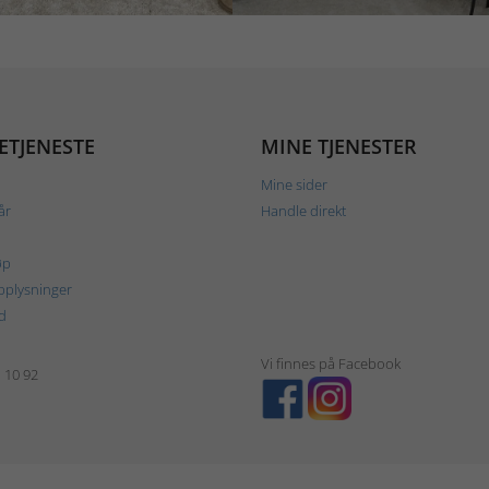
ETJENESTE
MINE TJENESTER
Mine sider
år
Handle direkt
øp
plysninger
d
Vi finnes på Facebook
1 10 92