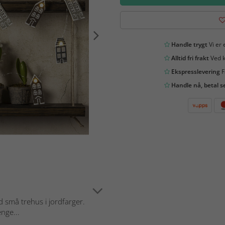
Handle trygt
Vi er 
Alltid fri frakt
Ved k
Ekspresslevering
F
Handle nå, betal s
d små trehus i jordfarger.
enge...