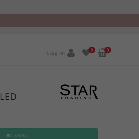
0
0
Logg inn
 LED
HANDLE