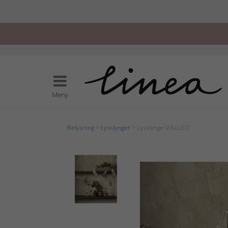
Meny
Belysning
>
Lysslynger
> Lysslynge Villa LED