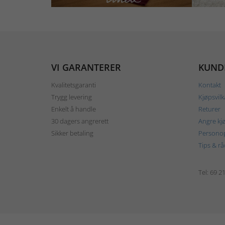
VI GARANTERER
KUND
Kvalitetsgaranti
Kontakt
Trygg levering
Kjøpsvilk
Enkelt å handle
Returer
30 dagers angrerett
Angre kj
Sikker betaling
Personop
Tips & rå
Tel: 69 2