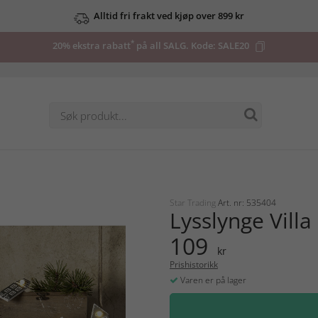
Alltid fri frakt ved kjøp over 899 kr
*
20% ekstra rabatt
på all SALG. Kode:
SALE20
Star Trading
Art. nr: 535404
Lysslynge Villa
109
kr
Prishistorikk
Varen er på lager