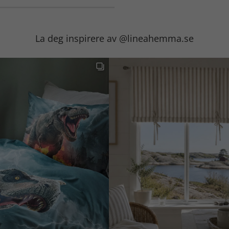
La deg inspirere av @lineahemma.se