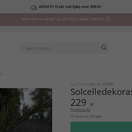
Alltid fri frakt ved kjøp over 899 kr
*
20% ekstra rabatt
på all SALG. Kode:
SALE20
ja
Star Trading
Art. nr: 535391
Solcelledekora
229
kr
Prishistorikk
Varen er på lager