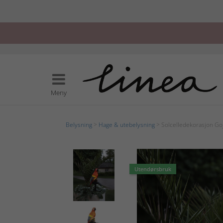
Meny
Belysning
>
Hage & utebelysning
> Solcelledekorasjon Go
Utendørsbruk