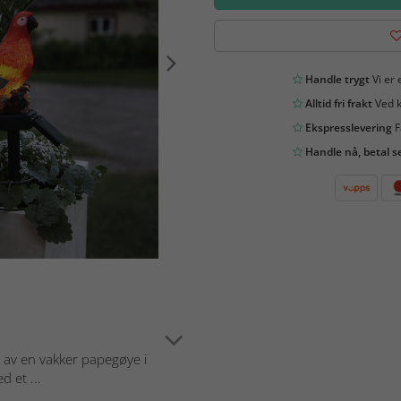
Handle trygt
Vi er 
Alltid fri frakt
Ved k
Ekspresslevering
F
Handle nå, betal s
m av en vakker papegøye i
d et ...