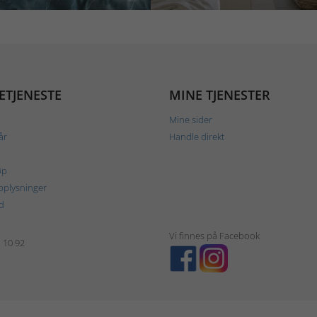
ETJENESTE
MINE TJENESTER
Mine sider
år
Handle direkt
øp
plysninger
d
Vi finnes på Facebook
1 10 92