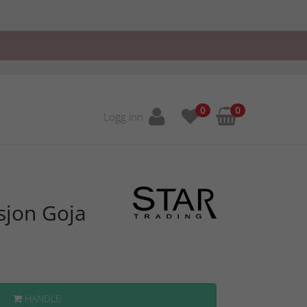
0
0
Logg inn
sjon Goja
HANDLE