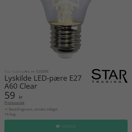
Star Trading
Art. nr: 535095
Lyskilde LED-pære E27
A60 Clear
59
kr
Prishistorikk
Bestillingsvare, sendes tidligst
14 Aug
HANDLE