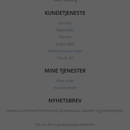
Sikker betaling
KUNDETJENESTE
Kontakt
Kjøpsvilkår
Returer
Angre kjøp
Personopplysninger
Tips & råd
MINE TJENESTER
Mine sider
Handle direkt
NYHETSBREV
Motta e-post med fortrinnsrett på eksklusive rabatter og motenyheter.
Fyll inn din e-postadresse nedenfor.