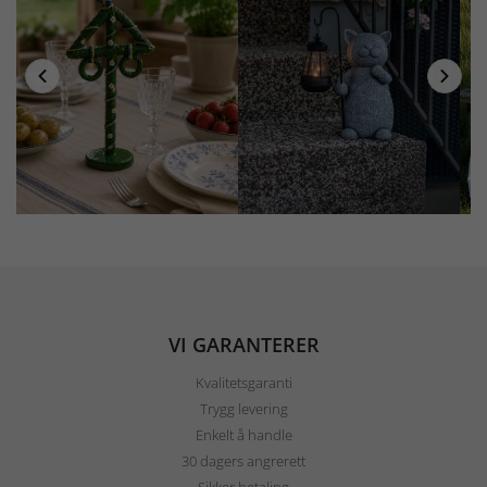
VI GARANTERER
Kvalitetsgaranti
Trygg levering
Enkelt å handle
30 dagers angrerett