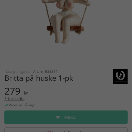
Nääsgränsgården
Art. nr: 533214
Britta på huske 1-pk
279
kr
Prishistorikk
Varen er på lager
HANDLE