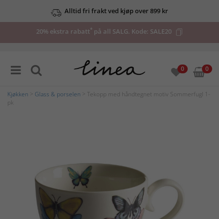
Alltid fri frakt ved kjøp over 899 kr
*
20% ekstra rabatt
på all SALG. Kode:
SALE20
0
0
Kjøkken
>
Glass & porselen
> Tekopp med håndtegnet motiv Sommerfugl 1-
pk