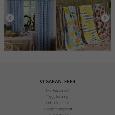
VI GARANTERER
Kvalitetsgaranti
Trygg levering
Enkelt å handle
30 dagers angrerett