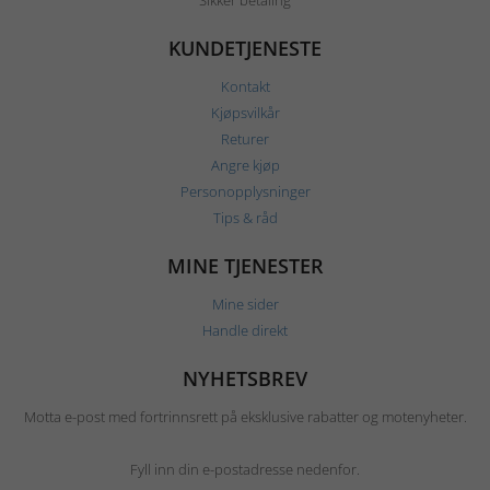
Sikker betaling
KUNDETJENESTE
Kontakt
Kjøpsvilkår
Returer
Angre kjøp
Personopplysninger
Tips & råd
MINE TJENESTER
Mine sider
Handle direkt
NYHETSBREV
Motta e-post med fortrinnsrett på eksklusive rabatter og motenyheter.
Fyll inn din e-postadresse nedenfor.