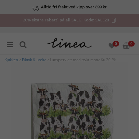
Alltid fri frakt ved kjøp over 899 kr
*
20% ekstra rabatt
på all SALG. Kode:
SALE20
0
0
Kjøkken
>
Piknik & uteliv
> Lunsjserviett med trykt motiv Ku 20-Pk