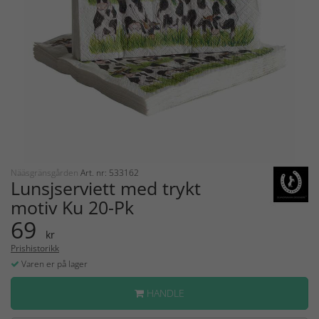
Nääsgränsgården
Art. nr: 533162
Lunsjserviett med trykt
motiv Ku 20-Pk
69
kr
Prishistorikk
Varen er på lager
HANDLE