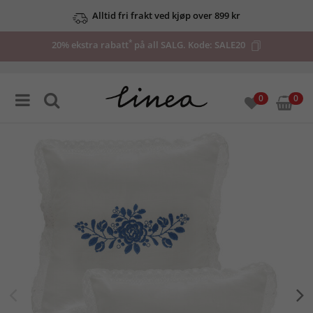
Alltid fri frakt ved kjøp over 899 kr
*
20% ekstra rabatt
på all SALG. Kode:
SALE20
0
0