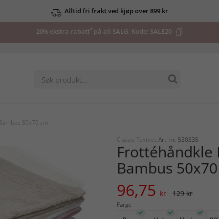
Alltid fri frakt ved kjøp over 899 kr
*
20% ekstra rabatt
på all SALG. Kode:
SALE20
l Bambus 50x70 cm
Classic Textiles
Art. nr: 530335
Frottéhåndkle 
Bambus 50x70
96,75
kr
129 kr
Farge