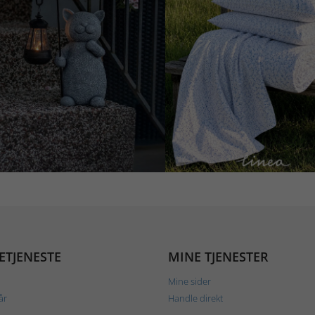
ETJENESTE
MINE TJENESTER
Mine sider
år
Handle direkt