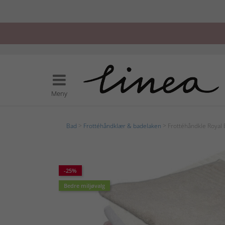
Meny
Bad
>
Frottéhåndklær & badelaken
> Frottéhåndkle Roya
-25%
Bedre miljøvalg