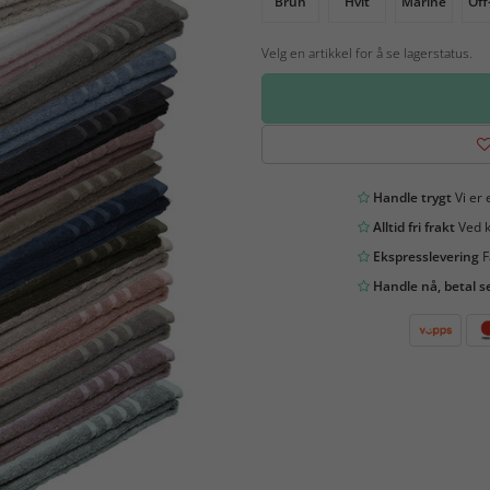
Brun
Hvit
Marine
Off
Velg en artikkel for å se lagerstatus.
Handle trygt
Vi er 
Alltid fri frakt
Ved k
Ekspresslevering
F
Handle nå, betal s