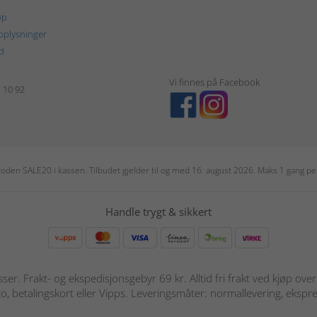
øp
plysninger
d
Vi finnes på Facebook
1 10 92
r koden SALE20 i kassen. Tilbudet gjelder til og med 16. august 2026. Maks 1 gang 
Handle trygt & sikkert
sser. Frakt- og ekspedisjonsgebyr 69 kr. Alltid fri frakt ved kjøp ov
o, betalingskort eller Vipps. Leveringsmåter: normallevering, ekspre