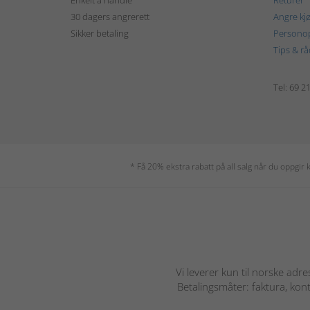
Enkelt å handle
Returer
30 dagers angrerett
Angre kj
Sikker betaling
Personop
Tips & rå
Tel: 69 2
* Få 20% ekstra rabatt på all salg når du oppgi
Vi leverer kun til norske adre
Betalingsmåter: faktura, kont