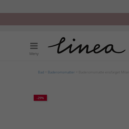
Meny
Bad
>
Baderomsmatter
> Baderomsmatte ensfarget Mila
-29%