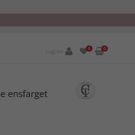
0
0
Logg inn
 ensfarget