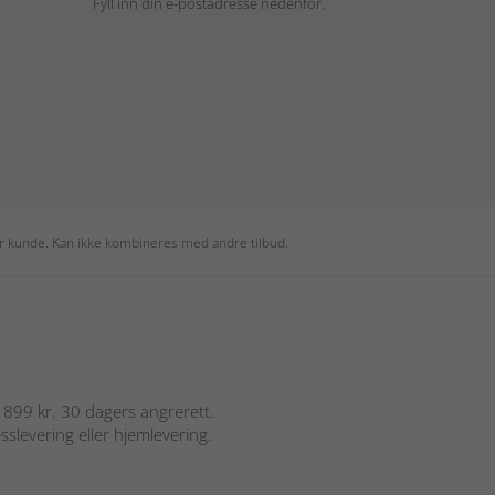
Fyll inn din e-postadresse nedenfor.
per kunde. Kan ikke kombineres med andre tilbud.
er 899 kr. 30 dagers angrerett.
sslevering eller hjemlevering.