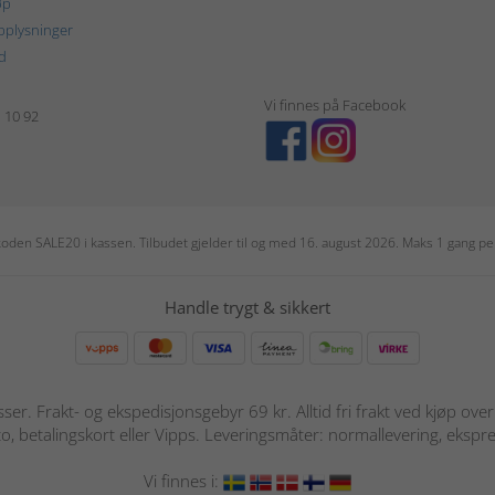
øp
plysninger
d
Vi finnes på Facebook
1 10 92
r koden SALE20 i kassen. Tilbudet gjelder til og med 16. august 2026. Maks 1 gang 
Handle trygt & sikkert
sser. Frakt- og ekspedisjonsgebyr 69 kr. Alltid fri frakt ved kjøp ov
o, betalingskort eller Vipps. Leveringsmåter: normallevering, ekspre
Vi finnes i: