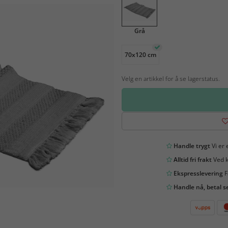
Grå
70x120 cm
Velg en artikkel for å se lagerstatus.
Handle trygt
Vi er 
Alltid fri frakt
Ved k
Ekspresslevering
F
Handle nå, betal s