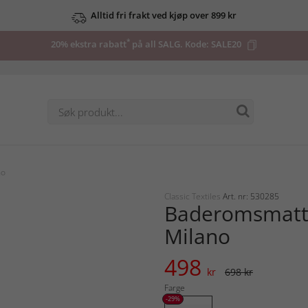
Alltid fri frakt ved kjøp over 899 kr
*
20% ekstra rabatt
på all SALG. Kode:
SALE20
no
Classic Textiles
Art. nr: 530285
Baderomsmatte
Milano
498
kr
698 kr
Farge
-29%