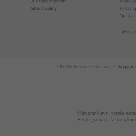
30 dagers angrerett
Angre kj
Sikker betaling
Personop
Tips & rå
Tel: 69 2
* Få 20% ekstra rabatt på all salg når du oppgi
Vi leverer kun til norske adre
Betalingsmåter: faktura, kont