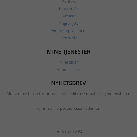
Kontakt
Kjøpsvilkår
Returer
Angre kjøp
Personopplysninger
Tips & råd
MINE TJENESTER
Mine sider
Handle direkt
NYHETSBREV
Motta e-post med fortrinnsrett på eksklusive rabatter og motenyheter.
Fyll inn din e-postadresse nedenfor.
Tel: 69 21 10 92