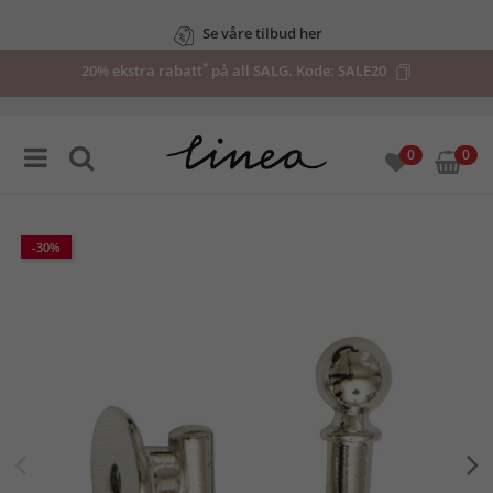
Se våre tilbud her
*
20% ekstra rabatt
på all SALG. Kode:
SALE20
0
0
-30%