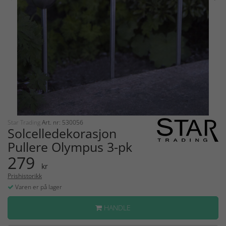
Star Trading
Art. nr: 530056
Solcelledekorasjon
Pullere Olympus 3-pk
279
kr
Prishistorikk
Varen er på lager
HANDLE