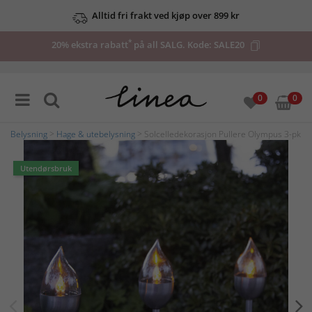
Alltid fri frakt ved kjøp over 899 kr
*
20% ekstra rabatt
på all SALG. Kode:
SALE20
0
0
Belysning
>
Hage & utebelysning
> Solcelledekorasjon Pullere Olympus 3-pk
Utendørsbruk