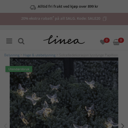
Alltid fri frakt ved kjøp over 899 kr
*
20% ekstra rabatt
på all SALG. Kode:
SALE20
0
0
Belysning
>
Hage & utebelysning
> Solcelledekorasjon lysslynge Papillion
Utendørsbruk