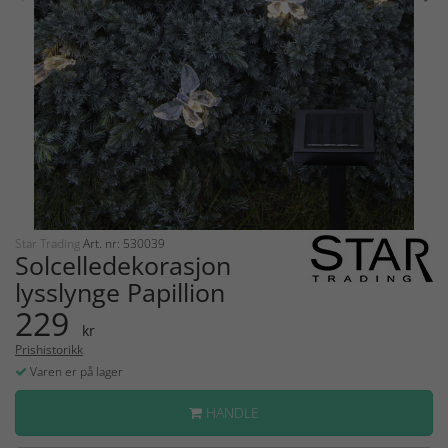
Star Trading
Art. nr: 530039
Solcelledekorasjon
lysslynge Papillion
229
kr
Prishistorikk
Varen er på lager
HANDLE