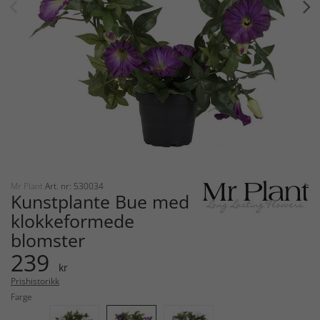
Mr Plant
Art. nr: 530034
Kunstplante Bue med
klokkeformede
blomster
239
kr
Prishistorikk
Farge