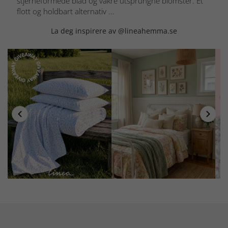
stjerneformede blad og vakre utsprungne blomster. Et
flott og holdbart alternativ ...
La deg inspirere av @lineahemma.se