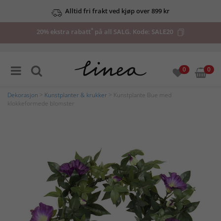
Alltid fri frakt ved kjøp over 899 kr
*
20% ekstra rabatt
på all SALG. Kode:
SALE20
0
0
Dekorasjon
>
Kunstplanter & krukker
> Kunstplante Bue med
klokkeformede blomster