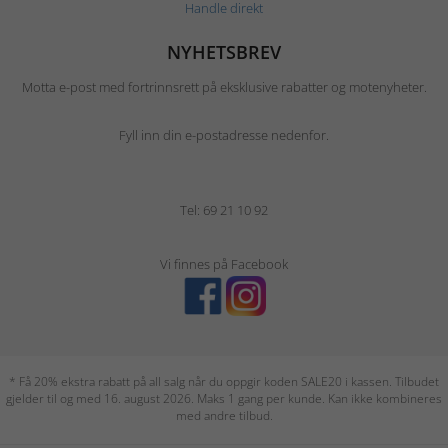
Handle direkt
NYHETSBREV
Motta e-post med fortrinnsrett på eksklusive rabatter og motenyheter.
Fyll inn din e-postadresse nedenfor.
Tel: 69 21 10 92
Vi finnes på Facebook
* Få 20% ekstra rabatt på all salg når du oppgir koden SALE20 i kassen. Tilbudet
gjelder til og med 16. august 2026. Maks 1 gang per kunde. Kan ikke kombineres
med andre tilbud.