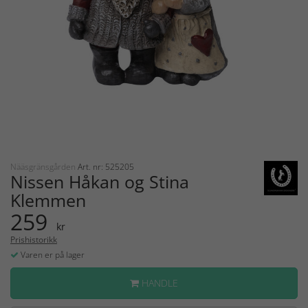
Nääsgränsgården
Art. nr: 525205
Nissen Håkan og Stina
Klemmen
259
kr
Prishistorikk
Varen er på lager
HANDLE