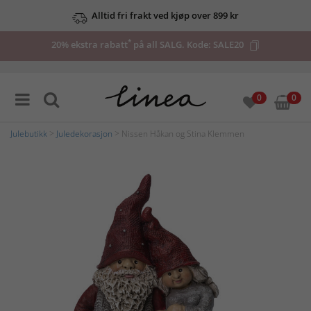
Alltid fri frakt ved kjøp over 899 kr
*
20% ekstra rabatt
på all SALG. Kode:
SALE20
0
0
Julebutikk
>
Juledekorasjon
> Nissen Håkan og Stina Klemmen