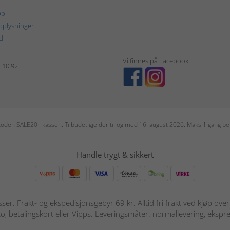
øp
plysninger
d
Vi finnes på Facebook
1 10 92
r koden SALE20 i kassen. Tilbudet gjelder til og med 16. august 2026. Maks 1 gang 
Handle trygt & sikkert
sser. Frakt- og ekspedisjonsgebyr 69 kr. Alltid fri frakt ved kjøp ov
o, betalingskort eller Vipps. Leveringsmåter: normallevering, ekspre