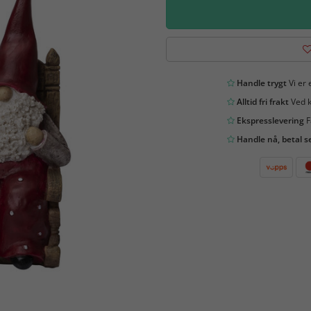
Handle trygt
Vi er 
Alltid fri frakt
Ved k
Ekspresslevering
F
Handle nå, betal s