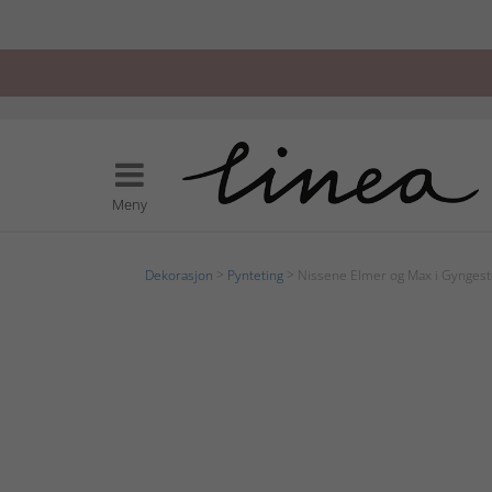
Meny
Dekorasjon
>
Pynteting
> Nissene Elmer og Max i Gyngest