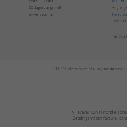
Enkelt å handle
Returer
30 dagers angrerett
Angre kj
Sikker betaling
Personop
Tips & rå
Tel: 69 2
* Få 20% ekstra rabatt på all salg når du oppgi
Vi leverer kun til norske adre
Betalingsmåter: faktura, kont