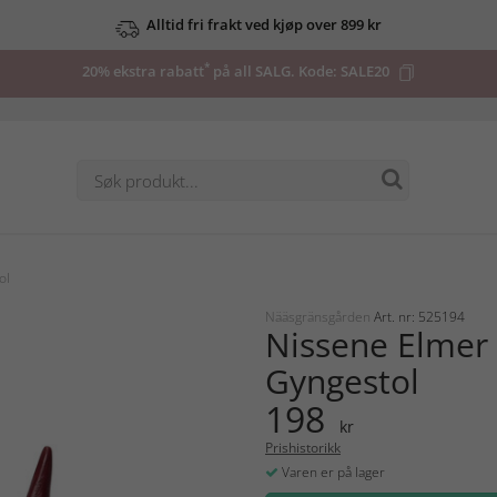
Alltid fri frakt ved kjøp over 899 kr
*
20% ekstra rabatt
på all SALG. Kode:
SALE20
ol
Nääsgränsgården
Art. nr: 525194
Nissene Elmer 
Gyngestol
198
kr
Prishistorikk
Varen er på lager