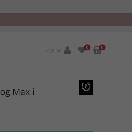
0
0
Logg inn
og Max i