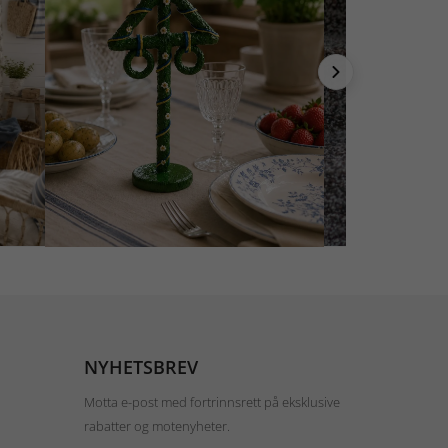
NYHETSBREV
Motta e-post med fortrinnsrett på eksklusive
rabatter og motenyheter.