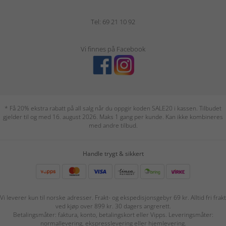
Tel: 69 21 10 92
Vi finnes på Facebook
* Få 20% ekstra rabatt på all salg når du oppgir koden SALE20 i kassen. Tilbudet
gjelder til og med 16. august 2026. Maks 1 gang per kunde. Kan ikke kombineres
med andre tilbud.
Handle trygt & sikkert
Vi leverer kun til norske adresser. Frakt- og ekspedisjonsgebyr 69 kr. Alltid fri frakt
ved kjøp over 899 kr. 30 dagers angrerett.
Betalingsmåter: faktura, konto, betalingskort eller Vipps. Leveringsmåter:
normallevering, ekspresslevering eller hjemlevering.