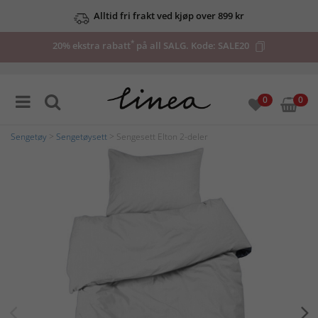
Alltid fri frakt ved kjøp over 899 kr
*
20% ekstra rabatt
på all SALG. Kode:
SALE20
0
0
Sengetøy
>
Sengetøysett
> Sengesett Elton 2-deler