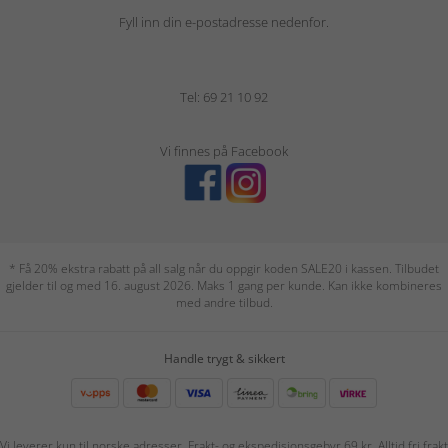
Fyll inn din e-postadresse nedenfor.
Tel: 69 21 10 92
Vi finnes på Facebook
* Få 20% ekstra rabatt på all salg når du oppgir koden SALE20 i kassen. Tilbudet
gjelder til og med 16. august 2026. Maks 1 gang per kunde. Kan ikke kombineres
med andre tilbud.
Handle trygt & sikkert
Vi leverer kun til norske adresser. Frakt- og ekspedisjonsgebyr 69 kr. Alltid fri frakt