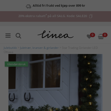
Alltid fri frakt ved kjøp over 899 kr
*
20% ekstra rabatt
på all SALG. Kode:
SALE20
0
0
Julebutikk
>
Juletrær, kranser & girlander
> Star Trading Girlander LED
Ottawa
Utendørsbruk