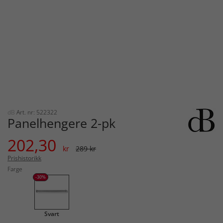
dB
Art. nr: 522322
Panelhengere 2-pk
202,30
kr
289 kr
Prishistorikk
Farge
-30%
Svart