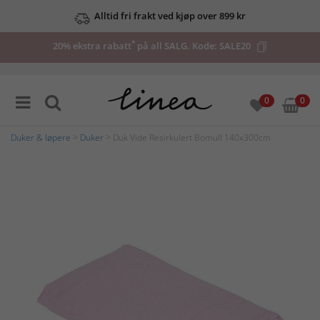
Alltid fri frakt ved kjøp over 899 kr
*
20% ekstra rabatt
på all SALG. Kode:
SALE20
0
0
Duker & løpere
>
Duker
> Duk Vide Resirkulert Bomull 140x300cm