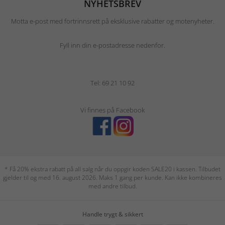
NYHETSBREV
Motta e-post med fortrinnsrett på eksklusive rabatter og motenyheter.
Fyll inn din e-postadresse nedenfor.
Tel: 69 21 10 92
Vi finnes på Facebook
* Få 20% ekstra rabatt på all salg når du oppgir koden SALE20 i kassen. Tilbudet
gjelder til og med 16. august 2026. Maks 1 gang per kunde. Kan ikke kombineres
med andre tilbud.
Handle trygt & sikkert