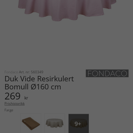
Fondaco
Art. nr: 560349
Duk Vide Resirkulert
Bomull Ø160 cm
269
kr
Prishistorikk
Farge
9+