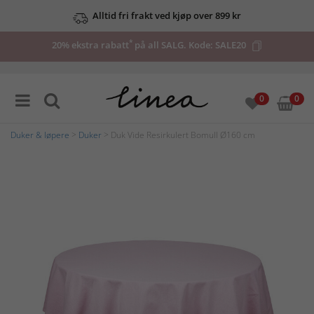
Alltid fri frakt ved kjøp over 899 kr
*
20% ekstra rabatt
på all SALG. Kode:
SALE20
0
0
Duker & løpere
>
Duker
> Duk Vide Resirkulert Bomull Ø160 cm