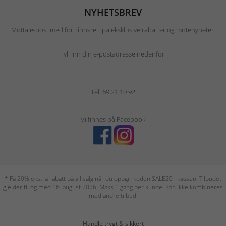
NYHETSBREV
Motta e-post med fortrinnsrett på eksklusive rabatter og motenyheter.
Fyll inn din e-postadresse nedenfor.
Tel: 69 21 10 92
Vi finnes på Facebook
* Få 20% ekstra rabatt på all salg når du oppgir koden SALE20 i kassen. Tilbudet
gjelder til og med 16. august 2026. Maks 1 gang per kunde. Kan ikke kombineres
med andre tilbud.
Handle trygt & sikkert