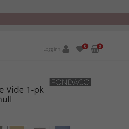
0
0
Logg inn
e Vide 1-pk
mull