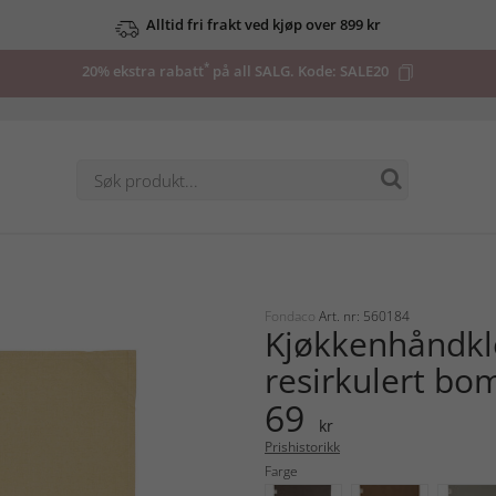
Alltid fri frakt ved kjøp over 899 kr
*
20% ekstra rabatt
på all SALG. Kode:
SALE20
Fondaco
Art. nr: 560184
Kjøkkenhåndkl
resirkulert bo
69
kr
Prishistorikk
Farge