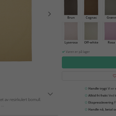
Brun
Cognac
Grøn
Lyserosa
Off-white
Rosa
Varen er på lager
Handle trygt
Vi er 
Alltid fri frakt
Ved k
et av resirkulert bomull.
Ekspresslevering
F
...
Handle nå, betal s