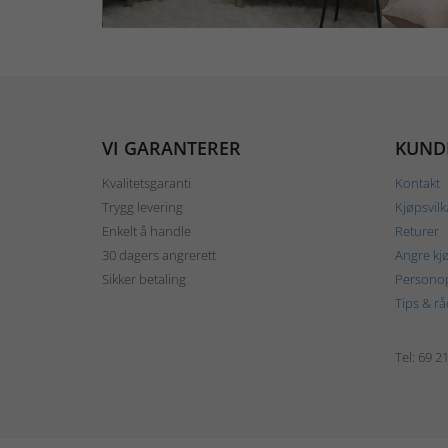
VI GARANTERER
KUND
Kvalitetsgaranti
Kontakt
Trygg levering
Kjøpsvilk
Enkelt å handle
Returer
30 dagers angrerett
Angre kj
Sikker betaling
Personop
Tips & rå
Tel: 69 2