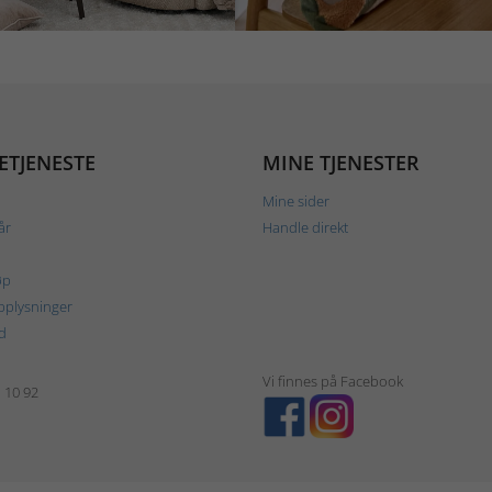
ETJENESTE
MINE TJENESTER
Mine sider
år
Handle direkt
øp
plysninger
d
Vi finnes på Facebook
1 10 92