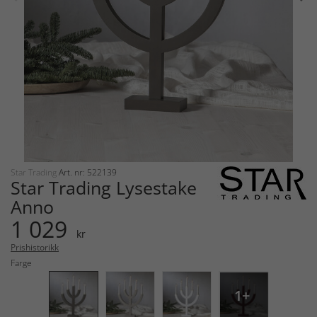
Star Trading
Art. nr: 522139
Star Trading Lysestake
Anno
1 029
kr
Prishistorikk
Farge
1+