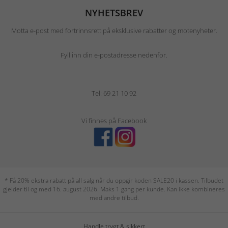
NYHETSBREV
Motta e-post med fortrinnsrett på eksklusive rabatter og motenyheter.
Fyll inn din e-postadresse nedenfor.
Tel: 69 21 10 92
Vi finnes på Facebook
* Få 20% ekstra rabatt på all salg når du oppgir koden SALE20 i kassen. Tilbudet
gjelder til og med 16. august 2026. Maks 1 gang per kunde. Kan ikke kombineres
med andre tilbud.
Handle trygt & sikkert