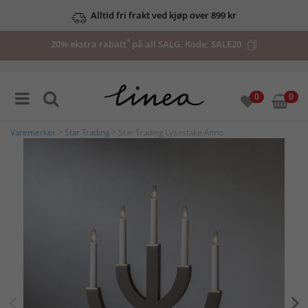
Alltid fri frakt ved kjøp over 899 kr
*
20% ekstra rabatt
på all SALG. Kode:
SALE20
0
0
Varemerker
>
Star Trading
> Star Trading Lysestake Anno