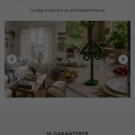
La deg inspirere av @lineahemma.se
VI GARANTERER