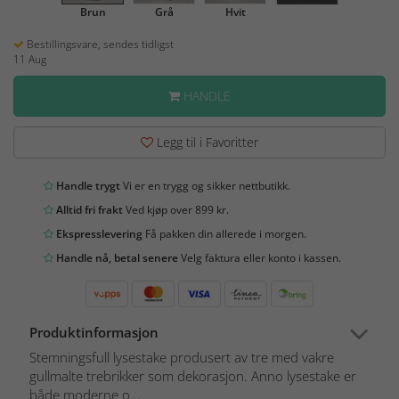
Brun
Grå
Hvit
Bestillingsvare, sendes tidligst
11 Aug
HANDLE
Legg til i Favoritter
Handle trygt
Vi er en trygg og sikker nettbutikk.
Alltid fri frakt
Ved kjøp over 899 kr.
Ekspresslevering
Få pakken din allerede i morgen.
Handle nå, betal senere
Velg faktura eller konto i kassen.
Produktinformasjon
Stemningsfull lysestake produsert av tre med vakre
gullmalte trebrikker som dekorasjon. Anno lysestake er
både moderne o...