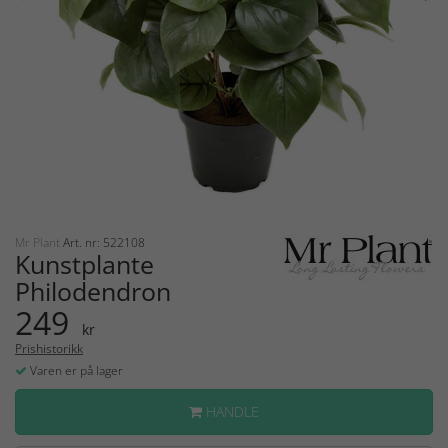
Mr Plant
Art. nr: 522108
Kunstplante
Philodendron
249
kr
Prishistorikk
Varen er på lager
HANDLE