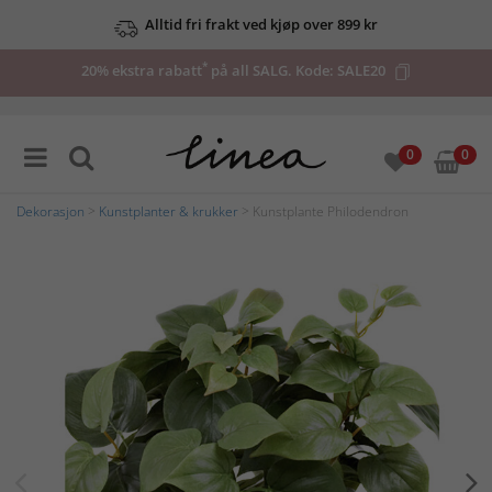
Alltid fri frakt ved kjøp over 899 kr
*
20% ekstra rabatt
på all SALG. Kode:
SALE20
0
0
Dekorasjon
>
Kunstplanter & krukker
> Kunstplante Philodendron