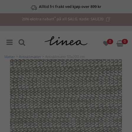
Alltid fri frakt ved kjøp over 899 kr
*
20% ekstra rabatt
på all SALG. Kode:
SALE20
0
0
Matter
>
Antisklimatter
> Antisklimatte 50x200 cm