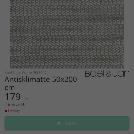
Boel & Jan
Art. nr: 521602
Antisklimatte 50x200
cm
179
kr
Prishistorikk
Utsolgt
HANDLE