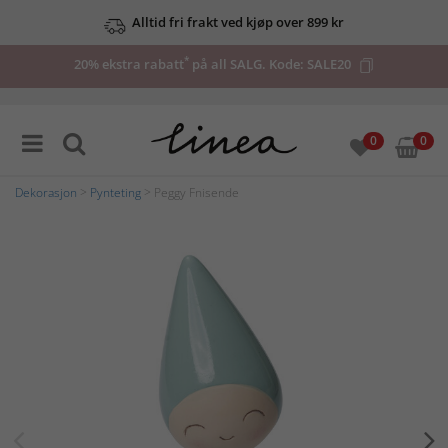
Alltid fri frakt ved kjøp over 899 kr
*
20% ekstra rabatt
på all SALG. Kode:
SALE20
0
0
Dekorasjon
>
Pynteting
> Peggy Fnisende