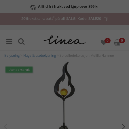
Alltid fri frakt ved kjøp over 899 kr
*
20% ekstra rabatt
på all SALG. Kode:
SALE20
0
0
Belysning
>
Hage & utebelysning
> Solcelledekorasjon Melilla Flamme
Utendørsbruk