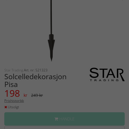
Star Trading
Art. nr: 521323
Solcelledekorasjon
Pisa
198
kr
249 kr
Prishistorikk
Utsolgt
HANDLE