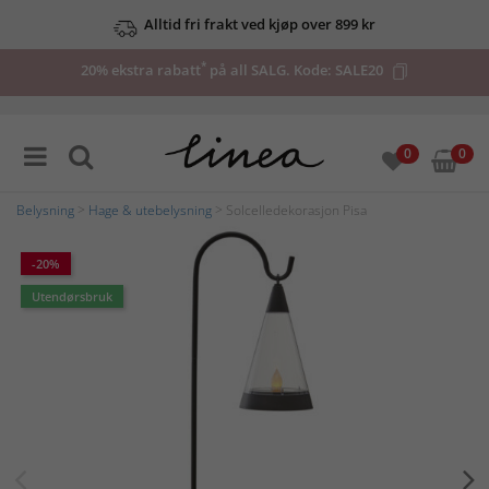
Alltid fri frakt ved kjøp over 899 kr
*
20% ekstra rabatt
på all SALG. Kode:
SALE20
0
0
Belysning
>
Hage & utebelysning
> Solcelledekorasjon Pisa
-20%
Utendørsbruk