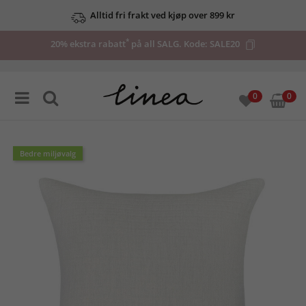
Alltid fri frakt ved kjøp over 899 kr
*
20% ekstra rabatt
på all SALG. Kode:
SALE20
0
0
Bedre miljøvalg