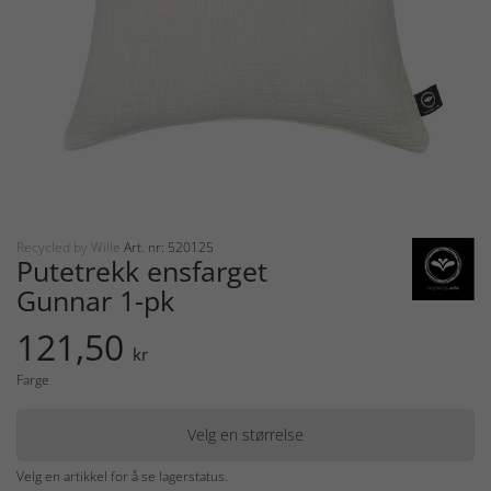
Recycled by Wille
Art. nr: 520125
Putetrekk ensfarget
Gunnar 1-pk
121,50
kr
Farge
Velg en størrelse
Velg en artikkel for å se lagerstatus.