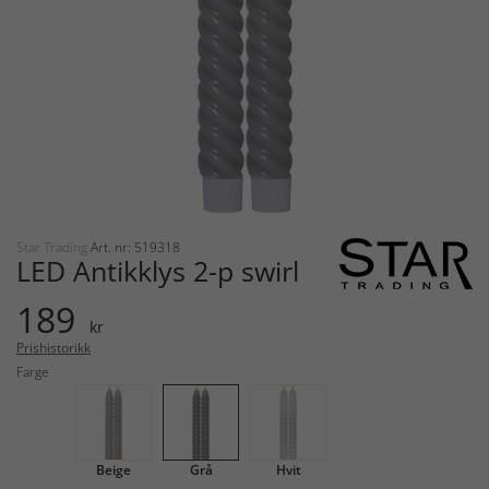
Star Trading
Art. nr: 519318
LED Antikklys 2-p swirl
189
kr
Prishistorikk
Farge
Beige
Grå
Hvit