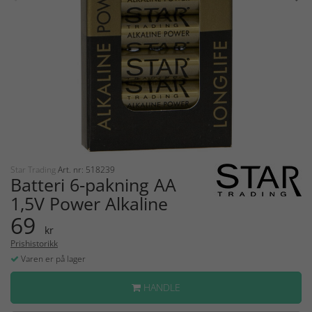
Star Trading
Art. nr: 518239
Batteri 6‑pakning AA
1,5V Power Alkaline
69
kr
Prishistorikk
Varen er på lager
HANDLE