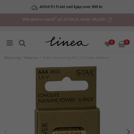
Alltid fri frakt ved kjøp over 899 kr
*
20% ekstra rabatt
på all SALG. Kode:
SALE20
0
0
Belysning
>
Batterier
> Batteri 6‑pakning AA 1,5V Power Alkaline