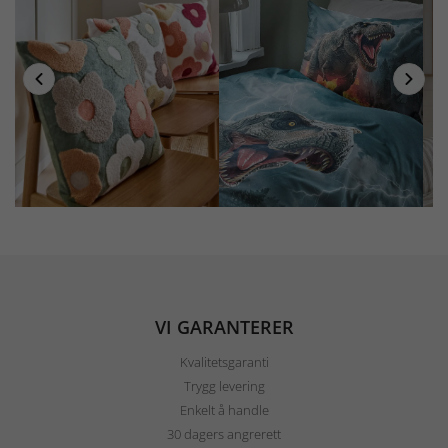
VI GARANTERER
Kvalitetsgaranti
Trygg levering
Enkelt å handle
30 dagers angrerett