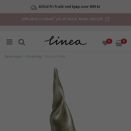
Alltid fri frakt ved kjøp over 899 kr
*
20% ekstra rabatt
på all SALG. Kode:
SALE20
0
0
Dekorasjon
>
Pynteting
> Nissen Fritte