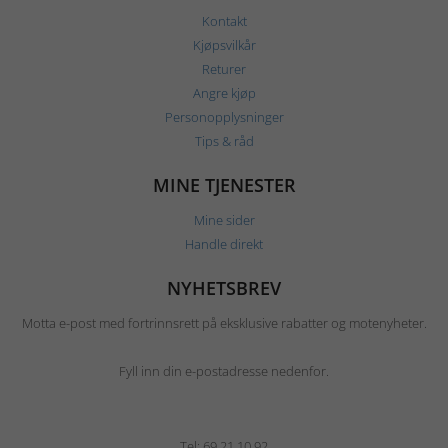
Kontakt
Kjøpsvilkår
Returer
Angre kjøp
Personopplysninger
Tips & råd
MINE TJENESTER
Mine sider
Handle direkt
NYHETSBREV
Motta e-post med fortrinnsrett på eksklusive rabatter og motenyheter.
Fyll inn din e-postadresse nedenfor.
Tel: 69 21 10 92