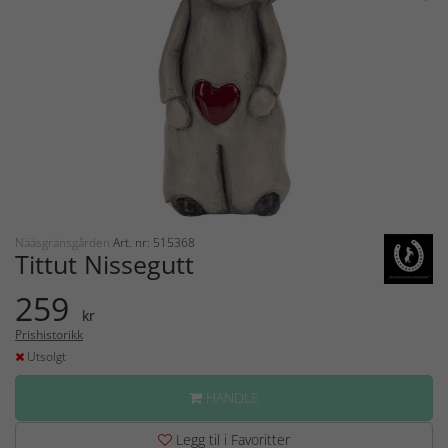
Nääsgränsgården
Art. nr: 515368
Tittut Nissegutt
259
kr
Prishistorikk
Utsolgt
HANDLE
Legg til i Favoritter