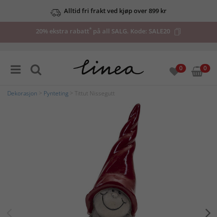
Alltid fri frakt ved kjøp over 899 kr
*
20% ekstra rabatt
på all SALG. Kode:
SALE20
0
0
Dekorasjon
>
Pynteting
> Tittut Nissegutt