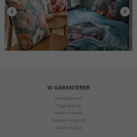
VI GARANTERER
Kvalitetsgaranti
Trygg levering
Enkelt å handle
30 dagers angrerett
Sikker betaling