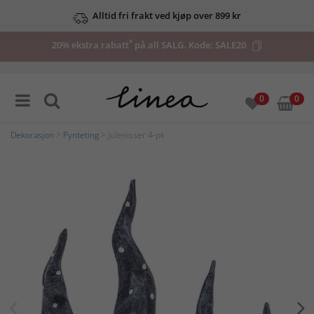
Alltid fri frakt ved kjøp over 899 kr
*
20% ekstra rabatt
på all SALG. Kode:
SALE20
0
0
Dekorasjon
>
Pynteting
> Julenisser 4-pk